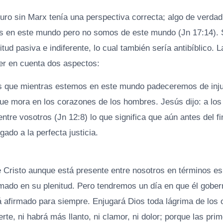
ro sin Marx tenía una perspectiva correcta; algo de verdad
s en este mundo pero no somos de este mundo (Jn 17:14). 
itud pasiva e indiferente, lo cual también sería antibíblico. L
ner en cuenta dos aspectos:
s que mientras estemos en este mundo padeceremos de inju
ue mora en los corazones de los hombres. Jesús dijo: a lo
entre vosotros (Jn 12:8) lo que significa que aún antes del f
ado a la perfecta justicia.
e Cristo aunque está presente entre nosotros en términos esp
ado en su plenitud. Pero tendremos un día en que él gobern
á afirmado para siempre. Enjugará Dios toda lágrima de los o
rte, ni habrá más llanto, ni clamor, ni dolor; porque las pr