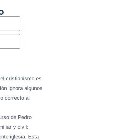
o
el cristianismo es
ión ignora algunos
o correcto al
urso de Pedro
liar y civil;
nte iglesia. Esta