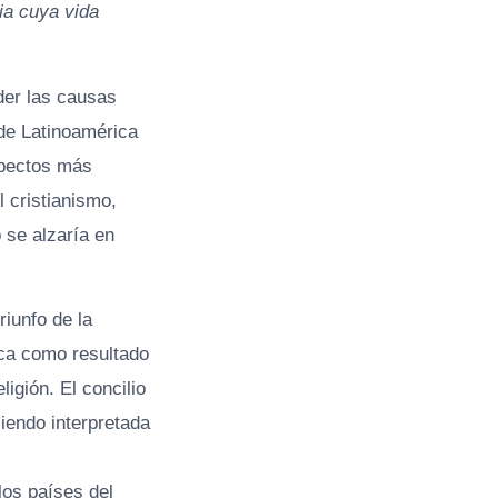
ia cuya vida
der las causas
 de Latinoamérica
aspectos más
 cristianismo,
 se alzaría en
riunfo de la
ica como resultado
igión. El concilio
siendo interpretada
los países del