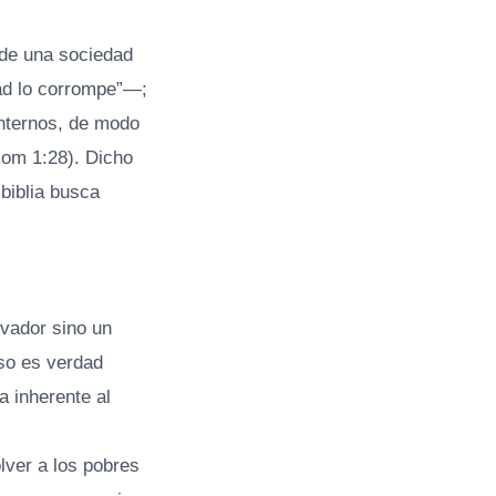
 de una sociedad
ad lo corrompe”—;
internos, de modo
Rom 1:28). Dicho
biblia busca
lvador sino un
Eso es verdad
a inherente al
lver a los pobres