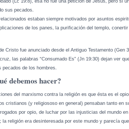
robado (Lc 19:8), esa no fue una petición de Jesus, pero si 
do sus pecados.
 relacionados estaban siempre motivados por asuntos espiri
iplicaciones de los panes, la purificación del templo, conertir
 de Cristo fue anunciado desde el Antiguo Testamento (Gen 3
a cruz, las palabras “Consumado Es” (Jn 19:30) dejan ver qu
os pecados de los hombres.
qué debemos hacer?
ones del marxismo contra la religión es que ésta es el opio
los cristianos (y religiososo en general) pensaban tanto en 
ogados por opio, de luchar por las injusticias del mundo en
 la religión era desinteresada por este mundo y parecía que