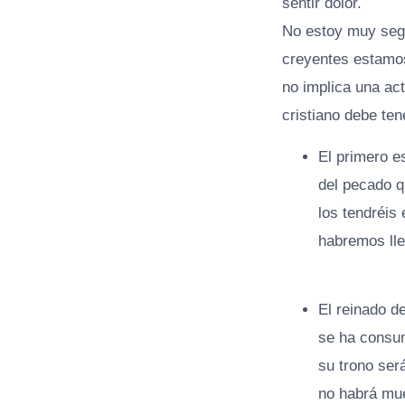
sentir dolor.
No estoy muy segu
creyentes estamo
no implica una act
cristiano debe te
El primero e
del pecado q
los tendréis 
habremos lleg
El reinado d
se ha consum
su trono ser
no habrá mue