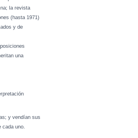
a; la revista
ones (hasta 1971)
mados y de
 posiciones
meritan una
rpretación
as; y vendían sus
e cada uno.