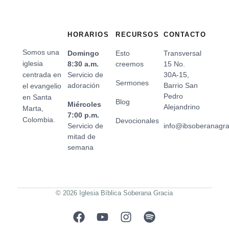
HORARIOS
RECURSOS
CONTACTO
Somos una
Domingo
Esto
Transversal
iglesia
8:30 a.m.
creemos
15 No.
centrada en
Servicio de
30A-15,
Sermones
adoración
Barrio San
el evangelio
Pedro
en Santa
Blog
Miércoles
Alejandrino
Marta,
7:00 p.m.
Colombia.
Devocionales
Servicio de
info@ibsoberanagr
mitad de
semana
© 2026 Iglesia Bíblica Soberana Gracia