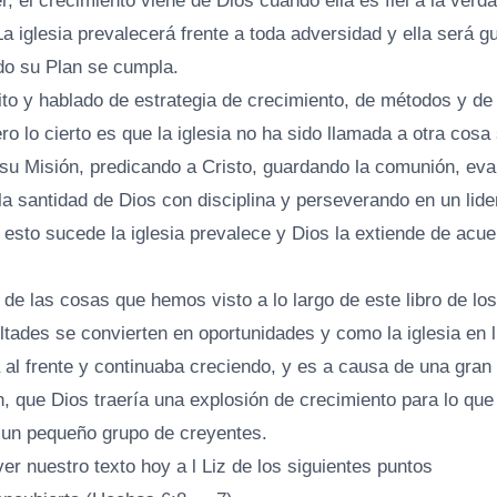
r, el crecimiento viene de Dios cuando ella es fiel a la verd
a iglesia prevalecerá frente a toda adversidad y ella será g
do su Plan se cumpla.
to y hablado de estrategia de crecimiento, de métodos y de
o lo cierto es que la iglesia no ha sido llamada a otra cosa 
 su Misión, predicando a Cristo, guardando la comunión, eva
a santidad de Dios con disciplina y perseverando en un lid
 esto sucede la iglesia prevalece y Dios la extiende de acu
de las cosas que hemos visto a lo largo de este libro de l
ltades se convierten en oportunidades y como la iglesia en 
al frente y continuaba creciendo, y es a causa de una gran d
, que Dios traería una explosión de crecimiento para lo que
n pequeño grupo de creyentes.
r nuestro texto hoy a l Liz de los siguientes puntos