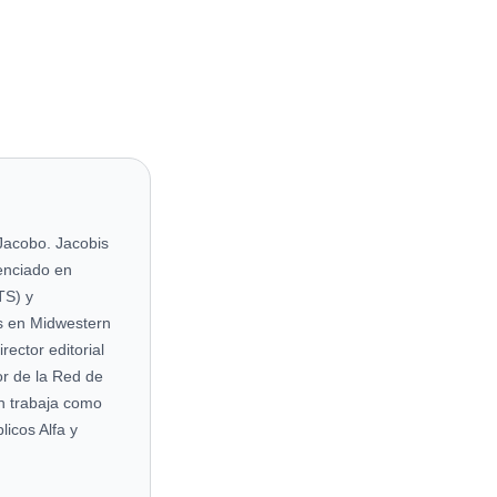
Jacobo. Jacobis
cenciado en
TS) y
s en Midwestern
ector editorial
r de la Red de
én trabaja como
licos Alfa y