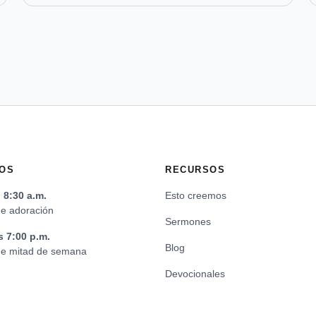
OS
RECURSOS
8:30 a.m.
Esto creemos
de adoración
Sermones
s 7:00 p.m.
Blog
 de mitad de semana
Devocionales