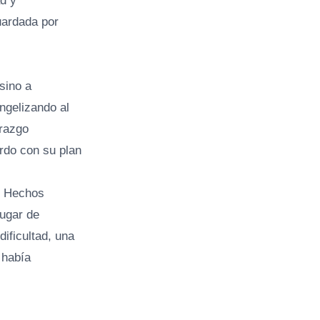
ad y
uardada por
sino a
ngelizando al
erazgo
erdo con su plan
os Hechos
lugar de
ificultad, una
 había