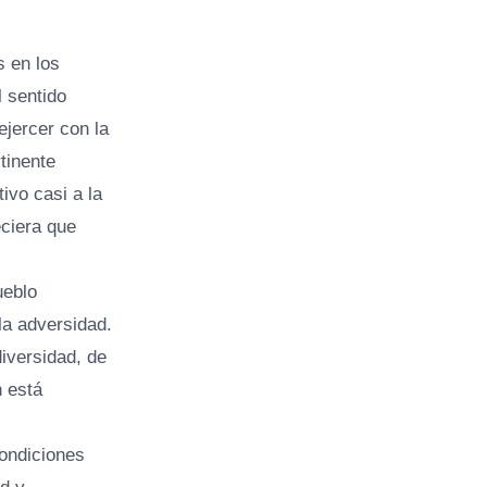
s en los
l sentido
ejercer con la
tinente
ivo casi a la
eciera que
ueblo
la adversidad.
iversidad, de
n está
condiciones