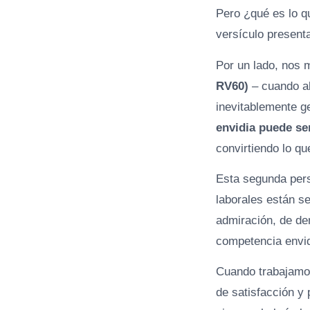
Pero ¿qué es lo qu
versículo present
Por un lado, nos
RV60)
– cuando al
inevitablemente g
envidia puede se
convirtiendo lo qu
Esta segunda pers
laborales están s
admiración, de de
competencia envid
Cuando trabajamos
de satisfacción y 