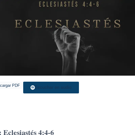
cargar PDF
Escuchar en audio
: Eclesiastés 4:4-6