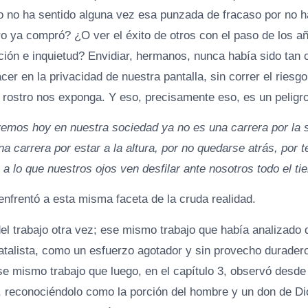
 no ha sentido alguna vez esa punzada de fracaso por no h
ro ya compró? ¿O ver el éxito de otros con el paso de los añ
ión e inquietud? Envidiar, hermanos, nunca había sido tan
er en la privacidad de nuestra pantalla, sin correr el riesg
o rostro nos exponga. Y eso, precisamente eso, es un peligro
emos hoy en nuestra sociedad ya no es una carrera por la 
na carrera por estar a la altura, por no quedarse atrás, por t
 a lo que nuestros ojos ven desfilar ante nosotros todo el ti
enfrentó a esta misma faceta de la cruda realidad.
del trabajo otra vez; ese mismo trabajo que había analizado
atalista, como un esfuerzo agotador y sin provecho duradero 
Ese mismo trabajo que luego, en el capítulo 3, observó desde
reconociéndolo como la porción del hombre y un don de Dio