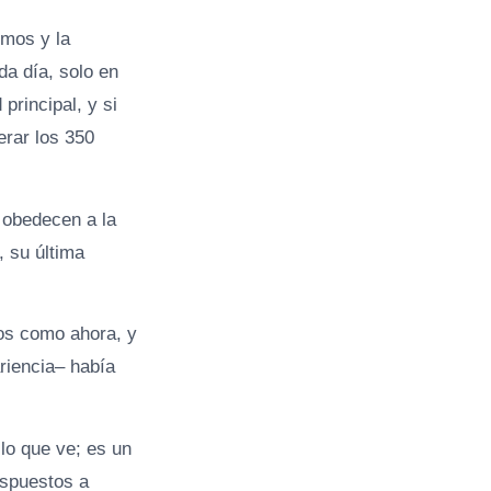
imos y la
da día, solo en
principal, y si
erar los 350
 obedecen a la
, su última
os como ahora, y
riencia– había
lo que ve; es un
ispuestos a