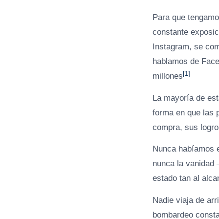
Para que tengamos 
constante exposic
Instagram, se comp
hablamos de Faceb
[1]
millones
La mayoría de est
forma en que las 
compra, sus logro
Nunca habíamos es
nunca la vanidad 
estado tan al alca
Nadie viaja de arr
bombardeo consta