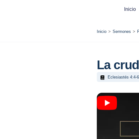
Inicio
Inicio
>
Sermones
>
La crud
Eclesiastés 4:4-6