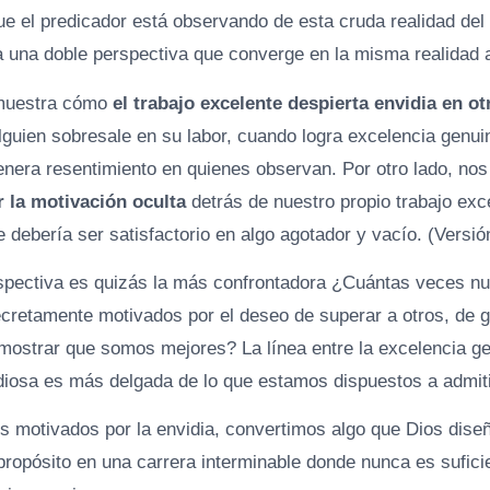
e el predicador está observando de esta cruda realidad del 
a una doble perspectiva que converge en la misma realidad
 muestra cómo
el trabajo excelente despierta envidia en ot
guien sobresale en su labor, cuando logra excelencia genui
enera resentimiento en quienes observan. Por otro lado, n
r la motivación oculta
detrás de nuestro propio trabajo exc
e debería ser satisfactorio en algo agotador y vacío. (Versi
pectiva es quizás la más confrontadora ¿Cuántas veces nu
ecretamente motivados por el deseo de superar a otros, de 
mostrar que somos mejores? La línea entre la excelencia ge
iosa es más delgada de lo que estamos dispuestos a admiti
 motivados por la envidia, convertimos algo que Dios diseñ
propósito en una carrera interminable donde nunca es sufici