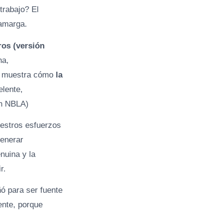
trabajo? El
 amarga.
ros (versión
na,
os muestra cómo
la
elente,
ón NBLA)
estros esfuerzos
generar
nuina y la
r.
ó para ser fuente
ente, porque