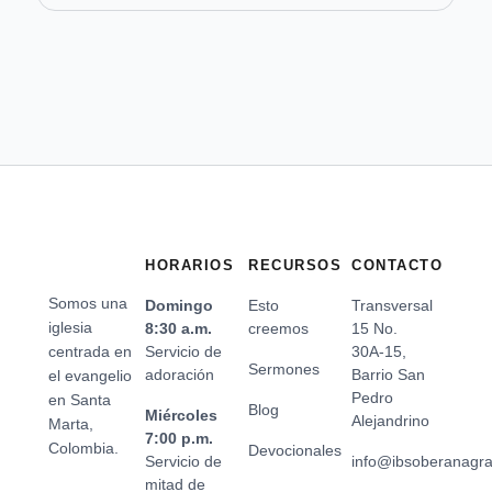
HORARIOS
RECURSOS
CONTACTO
Somos una
Domingo
Esto
Transversal
iglesia
8:30 a.m.
creemos
15 No.
centrada en
Servicio de
30A-15,
Sermones
adoración
Barrio San
el evangelio
Pedro
en Santa
Blog
Miércoles
Alejandrino
Marta,
7:00 p.m.
Colombia.
Devocionales
Servicio de
info@ibsoberanagr
mitad de