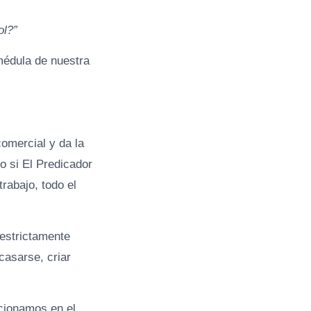
ol?”
médula de nuestra
comercial y da la
o si El Predicador
trabajo, todo el
 estrictamente
casarse, criar
ncionamos en el