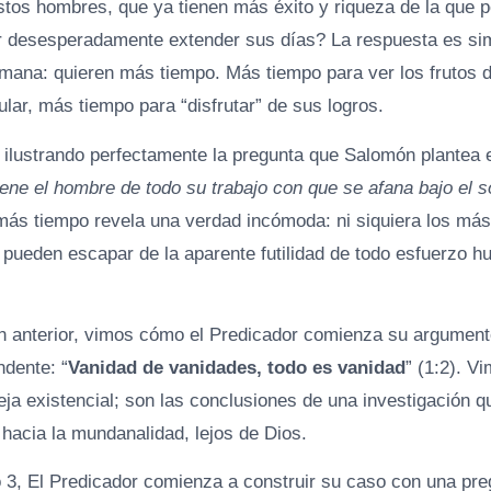
tos hombres, que ya tienen más éxito y riqueza de la que p
r desesperadamente extender sus días? La respuesta es si
ana: quieren más tiempo. Más tiempo para ver los frutos d
lar, más tiempo para “disfrutar” de sus logros.
n ilustrando perfectamente la pregunta que Salomón plantea e
ene el hombre de todo su trabajo con que se afana bajo el s
ás tiempo revela una verdad incómoda: ni siquiera los más 
 pueden escapar de la aparente futilidad de todo esfuerzo h
 anterior, vimos cómo el Predicador comienza su argument
ndente: “
Vanidad de vanidades, todo es vanidad
” (1:2). V
eja existencial; son las conclusiones de una investigación q
hacia la mundanalidad, lejos de Dios.
o 3, El Predicador comienza a construir su caso con una pre