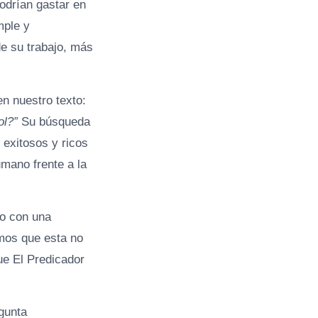
odrían gastar en
mple y
e su trabajo, más
n nuestro texto:
ol?”
Su búsqueda
exitosos y ricos
umano frente a la
o con una
imos que esta no
ue El Predicador
gunta