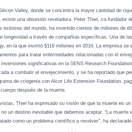
Silicon Valley, donde se concentra la mayor cantidad de riq
, existe una obsesión reveladora. Peter Thiel, co-fundador 
s exitosos del mundo, ha invertido cientos de millones de d
re longevidad a través de compañías específicas. Una de la
gy, en la que invirtió $116 millones en 2016. La empresa se 
amentos para tratar enfermedades relacionadas con el envej
inversiones significativas en la SENS Research Foundation
cada a combatir el envejecimiento, y se ha reportado que p
ograma de criogenia con Alcor Life Extension Foundation, p
 cuerpo después de la muerte.
evistas, Thiel ha expresado su visión de que la muerte es u
, no un destino inevitable que debemos aceptar. “La muerte
ratado como un problema científico a resolver”, ha declarad