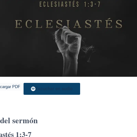
cargar PDF
Escuchar en audio
del sermón
astés 1:3-7