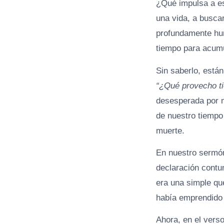
¿Qué impulsa a es
una vida, a busca
profundamente hum
tiempo para acumu
Sin saberlo, está
“¿Qué provecho ti
desesperada por m
de nuestro tiempo
muerte.
En nuestro sermón
declaración contu
era una simple qu
había emprendido 
Ahora, en el vers