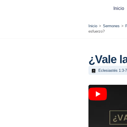
Inicio
Inicio
>
Sermones
>
esfuerzo?
¿Vale l
Eclesiastés 1:3-7