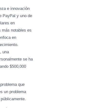
ueza e innovación
de PayPal y uno de
ólares en
s más notables es
enfoca en
ecimiento.
, una
ersonalmente se ha
agando $500,000
n problema que
 es un problema
o públicamente.