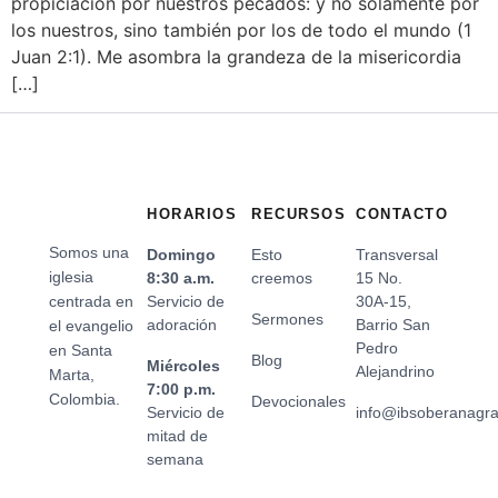
propiciación por nuestros pecados: y no solamente por
los nuestros, sino también por los de todo el mundo (1
Juan 2:1). Me asombra la grandeza de la misericordia
[…]
HORARIOS
RECURSOS
CONTACTO
Somos una
Domingo
Esto
Transversal
iglesia
8:30 a.m.
creemos
15 No.
centrada en
Servicio de
30A-15,
Sermones
adoración
Barrio San
el evangelio
Pedro
en Santa
Blog
Miércoles
Alejandrino
Marta,
7:00 p.m.
Colombia.
Devocionales
Servicio de
info@ibsoberanagr
mitad de
semana