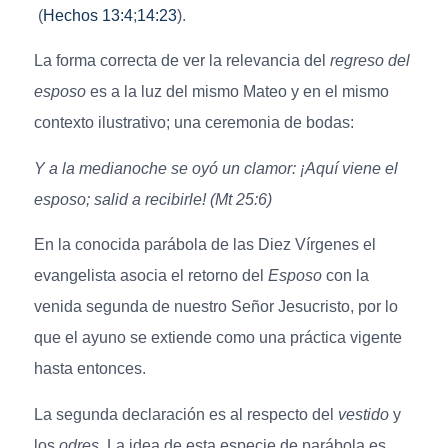
(
Hechos 13:4
;
14:23
).
La forma correcta de ver la relevancia del
regreso del
esposo
es a la luz del mismo Mateo y en el mismo
contexto ilustrativo; una ceremonia de bodas:
Y a la medianoche se oyó un clamor: ¡Aquí viene el
esposo; salid a recibirle! (Mt 25:6)
En la conocida parábola de las Diez Vírgenes el
evangelista asocia el retorno del
Esposo
con la
venida segunda de nuestro Señor Jesucristo, por lo
que el ayuno se extiende como una práctica vigente
hasta entonces.
La segunda declaración es al respecto del
vestido
y
los
odres.
La idea de esta especie de parábola es