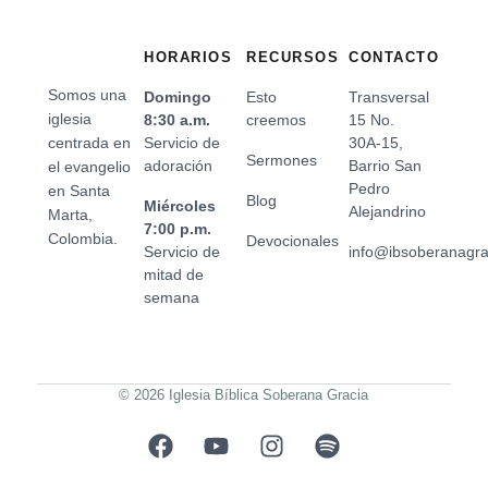
HORARIOS
RECURSOS
CONTACTO
Somos una
Domingo
Esto
Transversal
iglesia
8:30 a.m.
creemos
15 No.
centrada en
Servicio de
30A-15,
Sermones
adoración
Barrio San
el evangelio
Pedro
en Santa
Blog
Miércoles
Alejandrino
Marta,
7:00 p.m.
Colombia.
Devocionales
Servicio de
info@ibsoberanagr
mitad de
semana
© 2026 Iglesia Bíblica Soberana Gracia