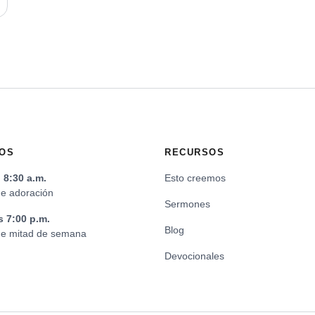
OS
RECURSOS
8:30 a.m.
Esto creemos
de adoración
Sermones
s 7:00 p.m.
Blog
 de mitad de semana
Devocionales