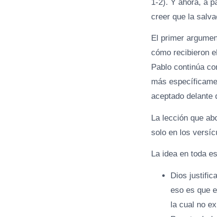
1-2). Y ahora, a p
creer que la salva
El primer argumen
cómo recibieron el
Pablo continúa co
más específicamen
aceptado delante d
La lección que ab
solo en los versíc
La idea en toda es
Dios justific
eso es que e
la cual no ex