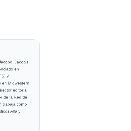
Jacobo. Jacobis
cenciado en
TS) y
s en Midwestern
ector editorial
r de la Red de
én trabaja como
licos Alfa y