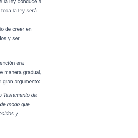
de la ley conduce a
toda la ley será
io de creer en
dos y ser
tención era
de manera gradual,
te gran argumento:
guo Testamento da
, de modo que
ecidos y