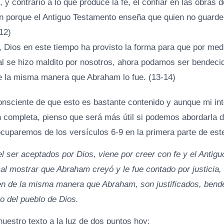
, y contrario a lo que produce la fe, el confiar en las obras 
n porque el Antiguo Testamento enseña que quien no guarde 
12)
 Dios en este tiempo ha provisto la forma para que por med
ual se hizo maldito por nosotros, ahora podamos ser bendeci
 la misma manera que Abraham lo fue. (13-14)
onsciente de que esto es bastante contenido y aunque mi in
n completa, pienso que será más útil si podemos abordarla 
ocuparemos de los versículos 6-9 en la primera parte de es
 el ser aceptados por Dios, viene por creer con fe y el Anti
 al mostrar que Abraham creyó y le fue contado por justicia
en de la misma manera que Abraham, son justificados, bend
o del pueblo de Dios.
uestro texto a la luz de dos puntos hoy: