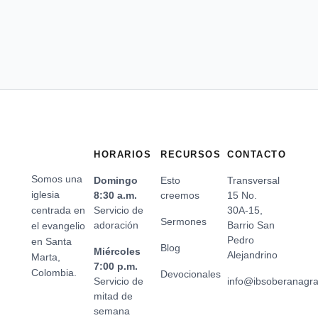
HORARIOS
RECURSOS
CONTACTO
Somos una
Domingo
Esto
Transversal
iglesia
8:30 a.m.
creemos
15 No.
centrada en
Servicio de
30A-15,
Sermones
adoración
Barrio San
el evangelio
Pedro
en Santa
Blog
Miércoles
Alejandrino
Marta,
7:00 p.m.
Colombia.
Devocionales
Servicio de
info@ibsoberanagr
mitad de
semana