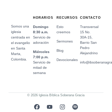
HORARIOS
RECURSOS
CONTACTO
Somos una
Domingo
Esto
Transversal
iglesia
8:30 a.m.
creemos
15 No.
centrada en
Servicio de
30A-15,
Sermones
adoración
Barrio San
el evangelio
Pedro
en Santa
Blog
Miércoles
Alejandrino
Marta,
7:00 p.m.
Colombia.
Devocionales
Servicio de
info@ibsoberanagr
mitad de
semana
© 2026 Iglesia Bíblica Soberana Gracia