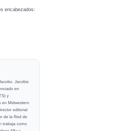
tes encabezados:
Jacobo. Jacobis
cenciado en
TS) y
s en Midwestern
ector editorial
r de la Red de
én trabaja como
licos Alfa y