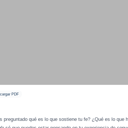
cargar PDF
s preguntado qué es lo que sostiene tu fe? ¿Qué es lo que 
 Yo sé que puedes estar pensando en tu experiencia de conve