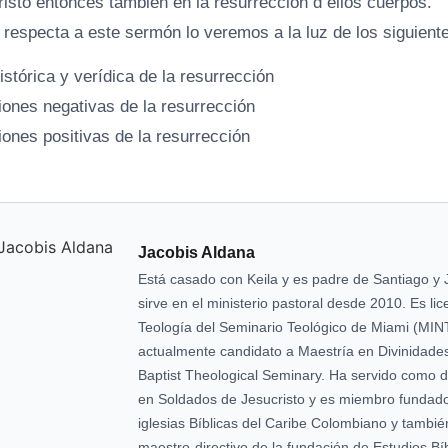
risto entonces también en la resurrección d ellos cuerpos.
e respecta a este sermón lo veremos a la luz de los siguien
istórica y verídica de la resurrección
iones negativas de la resurrección
iones positivas de la resurrección
Jacobis Aldana
Está casado con Keila y es padre de Santiago y 
sirve en el ministerio pastoral desde 2010. Es li
Teología del Seminario Teológico de Miami (MIN
actualmente candidato a Maestría en Divinidade
Baptist Theological Seminary. Ha servido como dir
en Soldados de Jesucristo y es miembro fundado
iglesias Bíblicas del Caribe Colombiano y tambi
maestro-directivo de la fundación de Estudios Bíb