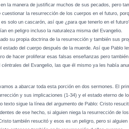
 en la manera de justificar muchos de sus pecados, pero tam
e cuestionar la resurrección de los cuerpos en el futuro, por
 es solo un cascarón, así que ¿para que tenerlo en el futur
ían en peligro incluso la naturaleza misma del Evangelio.
ñado su propia doctrina de la resurrección y también sus pr
 el estado del cuerpo después de la muerde. Así que Pablo le
igro de hacer proliferar esas falsas enseñanzas pero también
d céntrales del Evangelio, las que él mismo ya les había an
vamos a abarcar toda esta porción en dos sermones. El pri
urrección y sus implicaciones (1-34) y el estado eterno de l
o texto sigue la línea del argumento de Pablo: Cristo resuci
dentes de ese hecho, si alguien niega la resurrección de los
Cristo también resucitó y esos es un peligro, pero si alguien