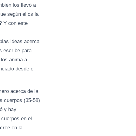
bién los llevó a
que según ellos la
o? Y con este
opias ideas acerca
s escribe para
 los anima a
unciado desde el
mero acerca de la
os cuerpos (35-58)
tó y hay
 cuerpos en el
 cree en la