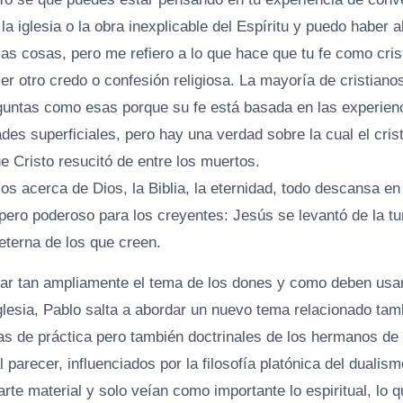
 iglesia o la obra inexplicable del Espíritu y puedo haber al
as cosas, pero me refiero a lo que hace que tu fe como cris
ier otro credo o confesión religiosa. La mayoría de cristiano
untas como esas porque su fe está basada en las experienc
des superficiales, pero hay una verdad sobre la cual el cri
e Cristo resucitó de entre los muertos.
os acerca de Dios, la Biblia, la eternidad, todo descansa e
 pero poderoso para los creyentes: Jesús se levantó de la t
 eterna de los que creen.
r tan ampliamente el tema de los dones y como deben usar
iglesia, Pablo salta a abordar un nuevo tema relacionado tam
as de práctica pero también doctrinales de los hermanos de l
l parecer, influenciados por la filosofía platónica del dualis
arte material y solo veían como importante lo espiritual, lo 