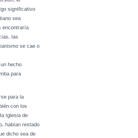
go significativo
tiano sea
s encontraría
ias, las
stianismo se cae o
n un hecho
umba para
se para la
bién con los
a Iglesia de
mo, habían restado
que dicho sea de