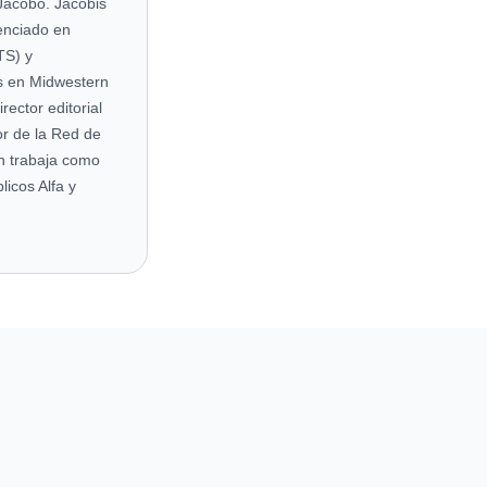
Jacobo. Jacobis
cenciado en
TS) y
s en Midwestern
ector editorial
r de la Red de
én trabaja como
licos Alfa y