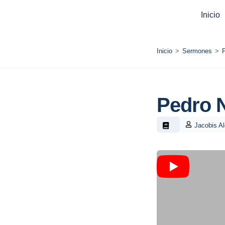
Inicio
Inicio
>
Sermones
>
Pedro N
Jacobis A