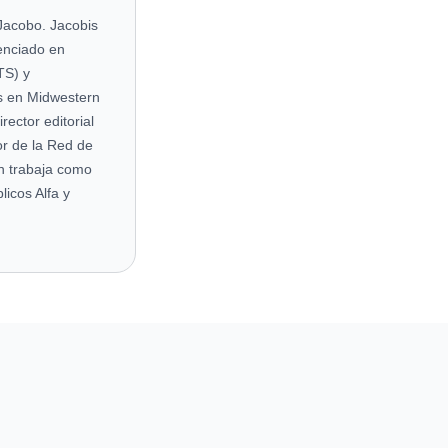
Jacobo. Jacobis
cenciado en
TS) y
s en Midwestern
ector editorial
r de la Red de
én trabaja como
licos Alfa y