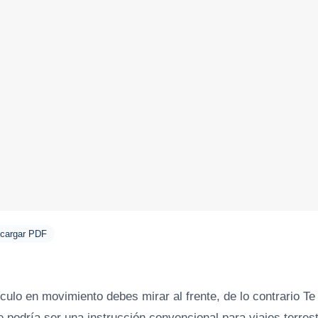
cargar PDF
culo en movimiento debes mirar al frente, de lo contrario Te
podría ser una instrucción convencional para viajes terrest