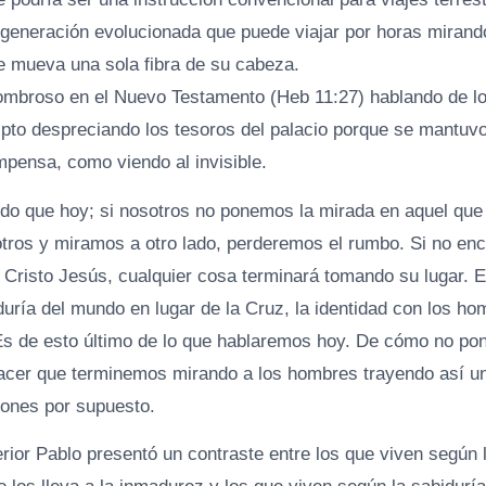
generación evolucionada que puede viajar por horas mirando 
se mueva una sola fibra de su cabeza.
mbroso en el Nuevo Testamento (Heb 11:27) hablando de lo
gipto despreciando los tesoros del palacio porque se mantuv
mpensa, como viendo al invisible.
do que hoy; si nosotros no ponemos la mirada en aquel que
tros y miramos a otro lado, perderemos el rumbo. Si no en
 Cristo Jesús, cualquier cosa terminará tomando su lugar. E
duría del mundo en lugar de la Cruz, la identidad con los h
Es de esto último de lo que hablaremos hoy. De cómo no po
cer que terminemos mirando a los hombres trayendo así una
iones por supuesto.
erior Pablo presentó un contraste entre los que viven según 