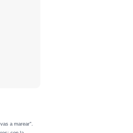
 vas a marear”.
res; con la