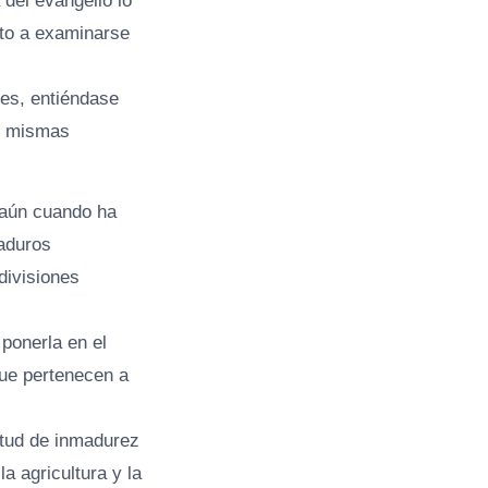
del evangelio lo
nto a examinarse
les, entiéndase
as mismas
 aún cuando ha
maduros
divisiones
 ponerla en el
que pertenecen a
titud de inmadurez
 agricultura y la