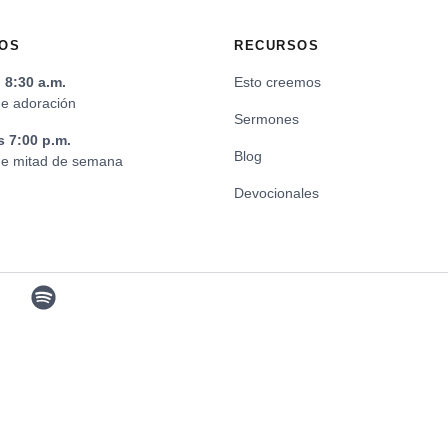
OS
RECURSOS
8:30 a.m.
Esto creemos
de adoración
Sermones
s 7:00 p.m.
Blog
 de mitad de semana
Devocionales