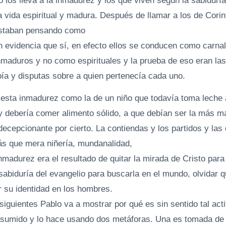
los lleva a la inmadurez y los que viven según la sabiduría 
na vida espiritual y madura. Después de llamar a los de Cori
estaban pensando como
en evidencia que sí, en efecto ellos se conducen como carna
nmaduros y no como espirituales y la prueba de eso eran l
bía y disputas sobre a quien pertenecía cada uno.
a esta inmadurez como la de un niño que todavía toma leche
y debería comer alimento sólido, a que debían ser la más 
 decepcionante por cierto. La contiendas y los partidos y las 
ás que mera niñería, mundanalidad,
madurez era el resultado de quitar la mirada de Cristo para
sabiduría del evangelio para buscarla en el mundo, olvidar 
r su identidad en los hombres.
siguientes Pablo va a mostrar por qué es sin sentido tal ac
asumido y lo hace usando dos metáforas. Una es tomada de la