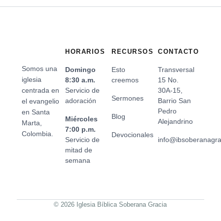
HORARIOS
RECURSOS
CONTACTO
Somos una
Domingo
Esto
Transversal
iglesia
8:30 a.m.
creemos
15 No.
centrada en
Servicio de
30A-15,
Sermones
adoración
Barrio San
el evangelio
Pedro
en Santa
Blog
Miércoles
Alejandrino
Marta,
7:00 p.m.
Colombia.
Devocionales
Servicio de
info@ibsoberanagr
mitad de
semana
© 2026 Iglesia Bíblica Soberana Gracia