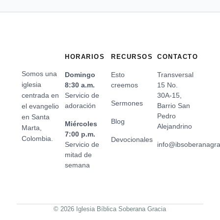
HORARIOS
RECURSOS
CONTACTO
Somos una
Domingo
Esto
Transversal
iglesia
8:30 a.m.
creemos
15 No.
centrada en
Servicio de
30A-15,
Sermones
adoración
Barrio San
el evangelio
Pedro
en Santa
Blog
Miércoles
Alejandrino
Marta,
7:00 p.m.
Colombia.
Devocionales
Servicio de
info@ibsoberanagr
mitad de
semana
© 2026 Iglesia Bíblica Soberana Gracia