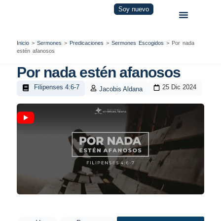
Soy nuevo
Inicio
>
Sermones
>
Predicaciones
>
Sermones Escogidos
>
Por nada
estén afanosos
Por nada estén afanosos
Filipenses 4:6-7
25 Dic 2024
Jacobis Aldana