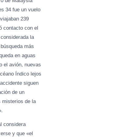
70 de Malaysia
s 34 fue un vuelo
 viajaban 239
ó contacto con el
 considerada la
 y búsqueda más
úsqueda en aguas
o el avión, nuevas
céano Índico lejos
l accidente siguen
ación de un
misterios de la
».
al considera
erse y que «el