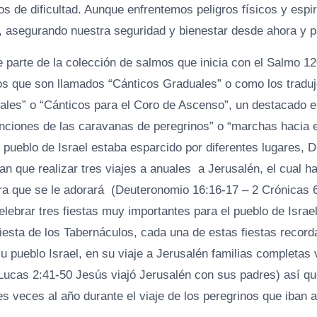
 de dificultad. Aunque enfrentemos peligros físicos y espir
, asegurando nuestra seguridad y bienestar desde ahora y p
 parte de la colección de salmos que inicia con el Salmo 1
s que son llamados “Cánticos Graduales” o como los traduj
ales” o “Cánticos para el Coro de Ascenso”, un destacado e
nciones de las caravanas de peregrinos” o “marchas hacia e
 pueblo de Israel estaba esparcido por diferentes lugares, D
an que realizar tres viajes a anuales a Jerusalén, el cual ha
ara que se le adorará (Deuteronomio 16:16-17 – 2 Crónicas 6
elebrar tres fiestas muy importantes para el pueblo de Israe
fiesta de los Tabernáculos, cada una de estas fiestas recor
u pueblo Israel, en su viaje a Jerusalén familias completas v
(Lucas 2:41-50 Jesús viajó Jerusalén con sus padres) así q
s veces al año durante el viaje de los peregrinos que iban a