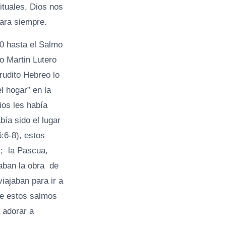
ituales, Dios nos
ara siempre.
20 hasta el Salmo
o Martin Lutero
rudito Hebreo lo
l hogar” en la
ios les había
bía sido el lugar
:6-8), estos
l; la Pascua,
daban la obra de
iajaban para ir a
ue estos salmos
 adorar a