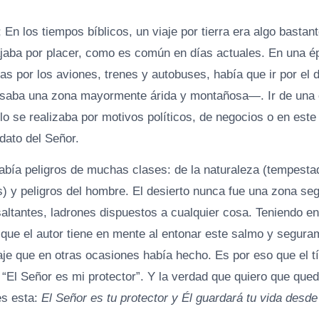
 En los tiempos bíblicos, un viaje por tierra era algo bastante
iajaba por placer, como es común en días actuales. En una é
das por los aviones, trenes y autobuses, había que ir por el 
saba una zona mayormente árida y montañosa—. Ir de una c
olo se realizaba por motivos políticos, de negocios o en este
dato del Señor.
abía peligros de muchas clases: de la naturaleza (tempesta
) y peligros del hombre. El desierto nunca fue una zona seg
saltantes, ladrones dispuestos a cualquier cosa. Teniendo e
 que el autor tiene en mente al entonar este salmo y segura
aje que en otras ocasiones había hecho. Es por eso que el tí
“El Señor es mi protector”. Y la verdad que quiero que que
es esta:
El Señor es tu protector y Él guardará tu vida desde