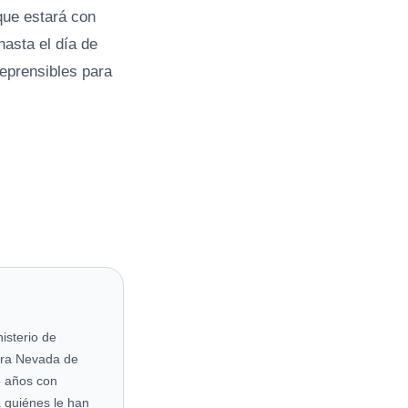
que estará con
hasta el día de
reprensibles para
isterio de
rra Nevada de
3 años con
 quiénes le han