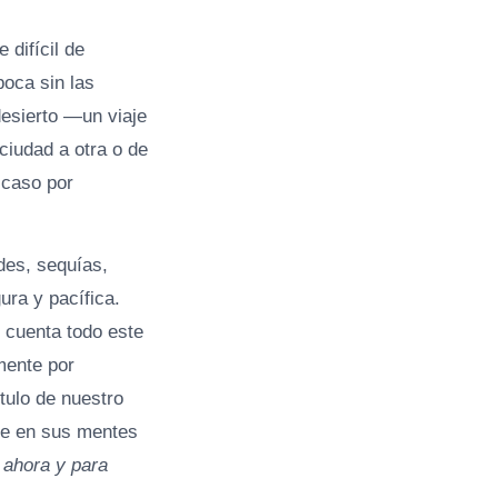
 difícil de
poca sin las
desierto —un viaje
iudad a otra o de
 caso por
des, sequías,
ura y pacífica.
n cuenta todo este
mente por
tulo de nuestro
de en sus mentes
 ahora y para