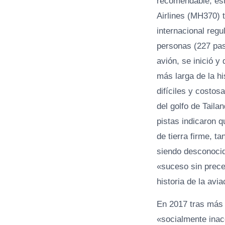
recomendable, est
Airlines (MH370) 
internacional reg
personas (227 pas
avión, se inició y
más larga de la h
difíciles y costos
del golfo de Tail
pistas indicaron 
de tierra firme, t
siendo desconocid
«suceso sin prece
historia de la avia
En 2017 tras más d
«socialmente inac