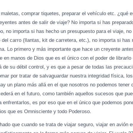
 maletas, comprar tiquetes, preparar el vehículo etc. ¿qué e
entes antes de salir de viaje? No importa si has preparado
, no importa si has hecho un presupuesto para el viaje, no 
del carro (llantas, kit de carretera, etc.), no importa si has 
ima. Lo primero y más importante que hace un creyente antes
je en manos de Dios que es el único con el poder de librarlo 
á de su débil control, y es que a pesar de todas las precauc
ar por tratar de salvaguardar nuestra integridad física, lo
y un plano más allá en el que nosotros no podemos tener co
cederá en el futuro, como también aquellos sucesos que pu
a enfrentarlos, es por eso que en el único que podemos pon
ios que es Omnisciente y todo Poderoso.
ado que cuando se trata de viajar seguro, viajar en avión 