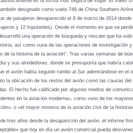
adísticamente es la forma más segura de viajar. El vuelo 3
también designado como vuelo 748 de China Southern Airline
ular de pasajeros desaparecido el 8 de marzo de 2014 donde
ajeros y 12 tripulantes). Desde el momento en que se perdi
 desarrolló una operación de búsqueda y rescate que ha sido
istoria, así como «una de las operaciones de investigación
as de la historia de la aviación”. Tras varias semanas de b
andia y sus alrededores, donde se presuponía que habría caíd
que el avión había seguido rumbo al Sur adentrándose en el o
anto la ubicación de los restos del avión como las causas de
as. El hecho fue calificado por algunos medios de comunic
dentes en la aviación moderna», como «uno de los mayores 
ción», o «el mayor misterio de la aviación civil de la historia
e tres años desde la desaparición del avión, el informe fin
eptable» que hoy en día un avión comercial pueda desvanec