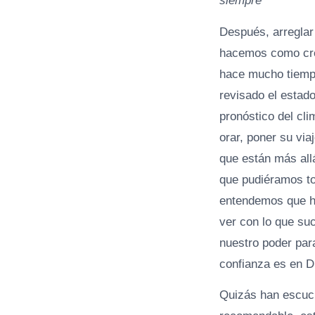
siempre
Después, arreglar
hacemos como crey
hace mucho tiempo
revisado el estado 
pronóstico del cl
orar, poner su via
que están más all
que pudiéramos tom
entendemos que ha
ver con lo que su
nuestro poder par
confianza es en D
Quizás han escuch