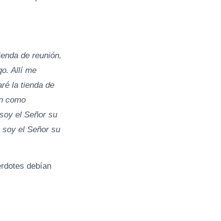
ienda de reunión,
o. Allí me
aré la tienda de
an como
 soy el Señor su
o soy el Señor su
erdotes debían