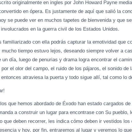
crito originalmente en ingles por John Howard Payne media
convertido en ópera. Es justamente de aquí que salió la cono
hoy se puede ver en muchos tapetes de bienvenida y que se
s involucrados en la guerra civil de los Estados Unidos.
s familiarizado con ella podrás capturar la emotividad que 
r mucho tiempo estuvo lejos, deseando siempre volver a cas
e un día, luego de penurias y drama logra encontrar el camin
 por el olor del campo, el ruido de los pájaros, el sonido de l
 entonces atraviesa la puerta y todo sigue allí, tal como lo de
ar!
tulos que hemos abordado de Éxodo han estado cargados d
manda a construir un lugar para encontrase con Su pueblo, l
o que deben recorrer, les indica cómo deben ir vestidos los
sencia y hoy, por fin, entraremos al lugar y veremos lo que