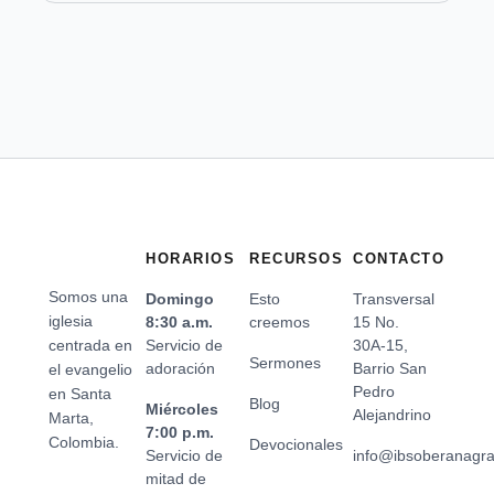
HORARIOS
RECURSOS
CONTACTO
Somos una
Domingo
Esto
Transversal
iglesia
8:30 a.m.
creemos
15 No.
centrada en
Servicio de
30A-15,
Sermones
adoración
Barrio San
el evangelio
Pedro
en Santa
Blog
Miércoles
Alejandrino
Marta,
7:00 p.m.
Colombia.
Devocionales
Servicio de
info@ibsoberanagr
mitad de